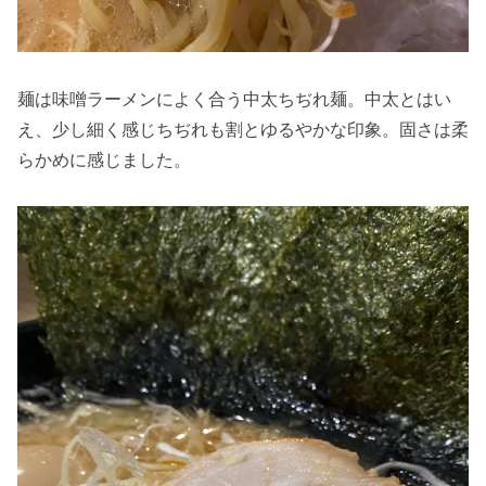
麺は味噌ラーメンによく合う中太ちぢれ麺。中太とはい
え、少し細く感じちぢれも割とゆるやかな印象。固さは柔
らかめに感じました。