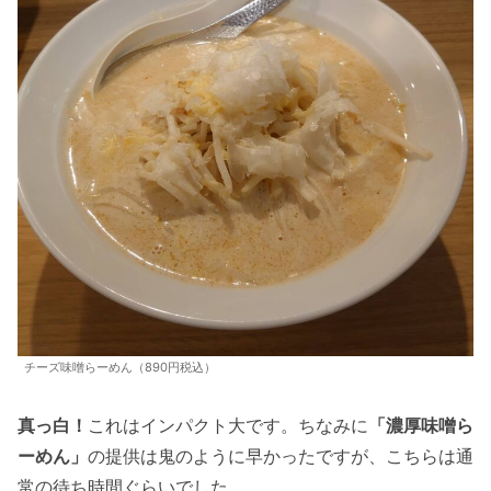
チーズ味噌らーめん（890円税込）
真っ白！
これはインパクト大です。ちなみに
「濃厚味噌ら
ーめん」
の提供は鬼のように早かったですが、こちらは通
常の待ち時間ぐらいでした。