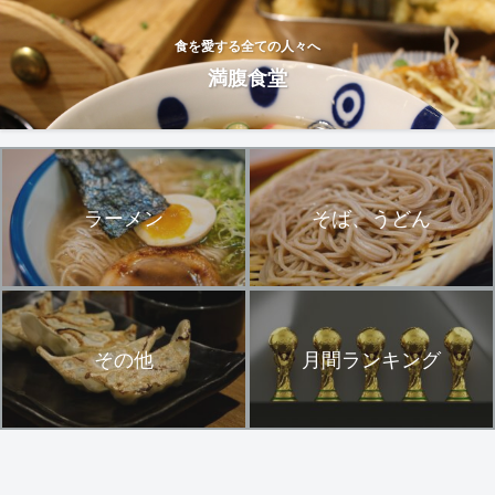
食を愛する全ての人々へ
満腹食堂
ラーメン
そば、うどん
その他
月間ランキング