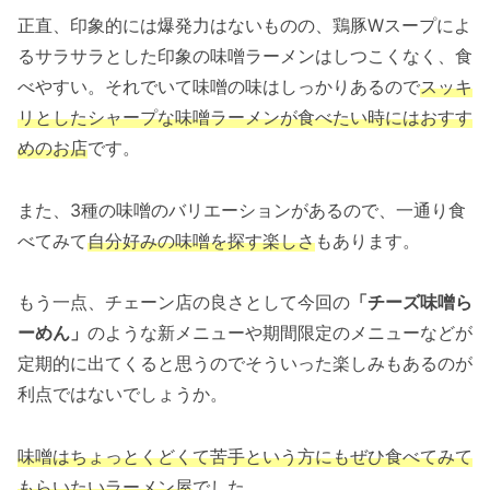
正直、印象的には爆発力はないものの、鶏豚Wスープによ
るサラサラとした印象の味噌ラーメンはしつこくなく、食
べやすい。それでいて味噌の味はしっかりあるので
スッキ
リとしたシャープ
な
味噌ラーメンが食べたい時にはおすす
めのお店
です。
また、3種の味噌のバリエーションがあるので、一通り食
べてみて
自分好みの味噌を探す楽しさ
もあります。
もう一点、チェーン店の良さとして今回の
「チーズ味噌ら
ーめん」
のような新メニューや期間限定のメニューなどが
定期的に出てくると思うのでそういった楽しみもあるのが
利点ではないでしょうか。
味噌はちょっとくどくて苦手という方にもぜひ食べてみて
もらいたいラーメン屋
でした。