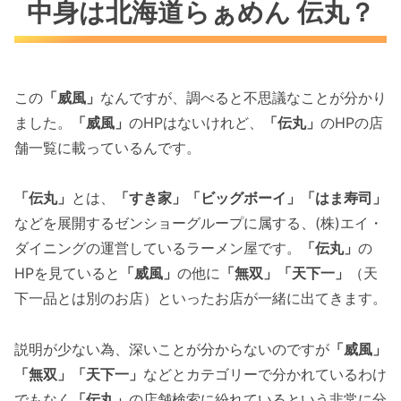
中身は北海道らぁめん 伝丸？
この
「威風」
なんですが、調べると不思議なことが分かり
ました。
「威風」
のHPはないけれど、
「伝丸」
のHPの店
舗一覧に載っているんです。
「伝丸」
とは、
「すき家」「ビッグボーイ」「はま寿司」
などを展開するゼンショーグループに属する、(株)エイ・
ダイニングの運営しているラーメン屋です。
「伝丸」
の
HPを見ていると
「威風」
の他に
「無双」「天下一」
（天
下一品とは別のお店）といったお店が一緒に出てきます。
説明が少ない為、深いことが分からないのですが
「威風」
「無双」「天下一」
などとカテゴリーで分かれているわけ
でもなく
「伝丸」
の店舗検索に紛れているという非常に分