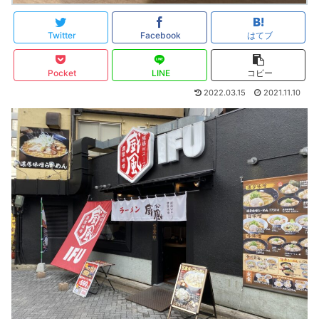
Twitter
Facebook
はてブ
Pocket
LINE
コピー
2022.03.15
2021.11.10