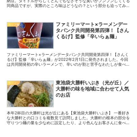
納豆。タイトルからしてとんでもなさそうな臭いがプンプンしてくる
同商品ですが、実際のところ味はどうなの？という部分も迫ってみま
した。もちろん臭いについても詳細にご報告します。
ファミリーマート×ラーメンデー
カップ麺
タバンク共同開発第四弾！【さん
くるげ】監修「辛いらぁ麺」
ファミリーマート×ラーメンデータバンク共同開発第四弾！【さんく
るげ】監修「辛いらぁ麺」が2022年2月1日に発売されました。今回
は共同開発初の辛いラーメンで、辛いのが割と苦手なわたしが食べて
みました。スパイスと酸味を利かせた醤油ベースのラーメンをいただ
きます。
東池袋大勝軒いぶき（光が丘）／
ラーメン
大勝軒の味を地域に合わせて人気
のお店
本年2杯目の大勝軒は光が丘にある【東池袋大勝軒いぶき】 一番好き
な大勝軒との口コミを複数見て訪問しました。大勝軒の根本の部分を
守りつつ麺の量を少なめに設定したり、より色んなお客さんに食べや
すく地域に合わせたアレンジを加えているといった印象。口コミに異
議なしです！