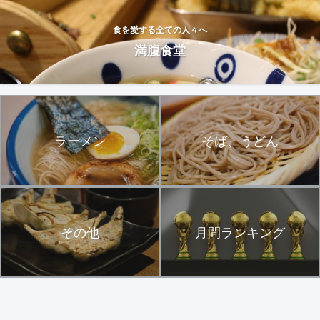
食を愛する全ての人々へ
満腹食堂
ラーメン
そば、うどん
その他
月間ランキング