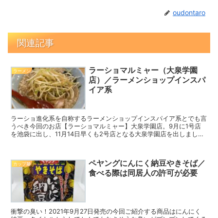
oudontaro
関連記事
ラーショマルミャー（大泉学園
ラーメン
店）／ラーメンショップインスパ
イア系
ラーショ進化系を自称するラーメンショップインスパイア系とでも言
うべき今回のお店【ラーショマルミャー】大泉学園店。9月に1号店
を池袋に出し、11月14日早くも2号店となる大泉学園店を出しまし
た。王道家、ソラノイロで修業した店主がお送りするラーショ進化系
とは果たして？
ペヤングにんにく納豆やきそば／
カップ麺
食べる際は同居人の許可が必要
衝撃の臭い！2021年9月27日発売の今回ご紹介する商品はにんにく