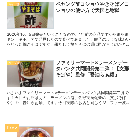
ペヤング酢コショウやきそば／コ
カップ麺
ショウの使い方で天国と地獄
2020年10月5日発売ということなので、1年前の商品ですがたまたま
ドン・キホーテで発見したので食べてみました。餃子のような味わい
を狙った焼きそばですが、果たして焼きそばの麺に酢が合うのかどう
か。美味しく食べる秘訣はふりかけのコショウにあります。
ファミリーマート×ラーメンデー
カップ麺
タバンク共同開発第二弾！【支那
そばや】監修「醤油らぁ麺」
いよいよファミリーマート×ラーメンデータバンク共同開発第二弾で
す！今回のお店はあの「ラーメンの鬼」佐野実氏創業の【支那そば
や】の「醤油らぁ麺」です。今回実際のお店と同じくジェファー液
（クロレラエキス）を麺に配合しており、面白い食感に仕上がってお
ります。