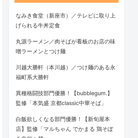
なみき食堂（新座市）／テレビに取り上
げられる牛丼定食
丸源ラーメン／肉そばが看板のお店の味
噌ラーメンとつけ麺
川越大勝軒（本川越）／つけ麺のある永
福町系大勝軒
異種格闘技部門優勝！【bubblegum.】
監修「本気盛 京都classic中華そば」
白飯欲しくなる部門優勝！【新旬屋本
店】監修「マルちゃん でかまる 鶏そぼ