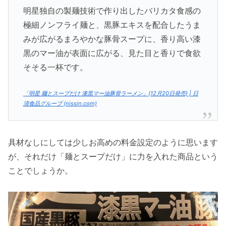
明星独自の製麺技術で作り出したバリカタ食感の
極細ノンフライ麺と、黒豚エキスを配合したうま
みが広がるまろやかな豚骨スープに、香り高い漆
黒のマー油が表面に広がる、見た目と香りで食欲
そそる一杯です。
「明星 麺とスープだけ 漆黒マー油豚骨ラーメン」(12月20日発売) | 日
清食品グループ (nissin.com)
具材なしにしては少しお高めの料金設定のように思います
が、それだけ「麺とスープだけ」に力を入れた商品という
ことでしょうか。