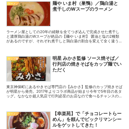
麺や いま村（巣鴨）／鶏白湯と
ラーメン
煮干しのWスープのラーメン
ラーメン屋としての20年の経験を全てつぎ込んで完成させた煮干し
と濃厚鶏白湯のWスープが絶品の【麺や いま村】 醤油と塩の2種類
があるのですが、それぞれ煮干しと鶏白湯の割合を変えて全く違う味
わいとなっております。女性客の多い名店です。
明星 みかさ監修 ソース焼そば／
カップ麺
行列店の焼きそばをカップ麺でい
ただく
東京神保町にあるやきそば専門店の【みかさ】監修のカップ焼きそば
が明星から発売。2017年よりコラボ商品が始まり今年で5年目の名タ
ッグ。なかなか超人気店で行列必至のお店なので食べるチャンスの少
ないお店ですが、手軽な形で食べられるカップ焼きそばでどこまで高
いクオリティで出せているのか食べてみました。
【幸楽苑】で「チョコレートらー
ラーメン
めん」を頼んでビックリマンシー
ルをゲットしてきた！