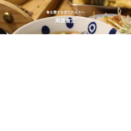
食を愛する全ての人々へ
満腹食堂