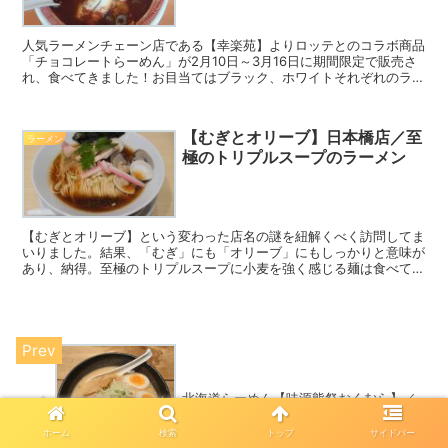
人気ラーメンチェーン店である【幸楽苑】よりロッテとのコラボ商品
「チョコレートらーめん」が2月10日～3月16日に期間限定で販売さ
れ、食べてきました！お目当てはブラック、ホワイトそれぞれのラー
メンを頼むともらえるビックリマンシール。そして2つ注文した猛者
だけが手に入れることが出来るもう1枚のビックリマンシール。コン
プリートしてきました！
【むぎとオリーブ】日本橋店／至
ラーメン
極のトリプルスープのラーメン
【むぎとオリーブ】という変わった店名の謎を紐解くべく訪問してま
いりました。結果、「むぎ」にも「オリーブ」にもしっかりと意味が
あり、納得。至極のトリプルスープに小麦を強く感じる麺は食べてみ
る価値大いにあり！女性もハマる味です。
北海道らーめん【味源熊祭おくむら】／
塩気の強いラーメンを求めて
ホーム
検索
トップ
サイドバー