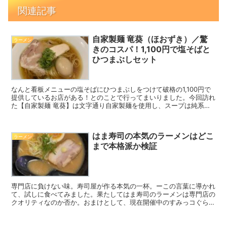
関連記事
自家製麺 竜葵（ほおずき）／驚
ラーメン
きのコスパ！1,100円で塩そばと
ひつまぶしセット
なんと看板メニューの塩そばにひつまぶしをつけて破格の1,100円で
提供しているお店がある！とのことで行ってまいりました。今回訪れ
た【自家製麺 竜葵】は文字通り自家製麺を使用し、スープは純系名
古屋コーチンを使用。おまけにひつまぶしまであるから川口の中で名
古屋を感じられるお店です。
はま寿司の本気のラーメンはどこ
ラーメン
まで本格派か検証
専門店に負けない味。寿司屋が作る本気の一杯。ーこの言葉に導かれ
て、試しに食べてみました。果たしてはま寿司のラーメンは専門店の
クオリティなのか否か。おまけとして、現在開催中のすみっコぐらし
コラボキャンペーンについても概要を載せておきます。