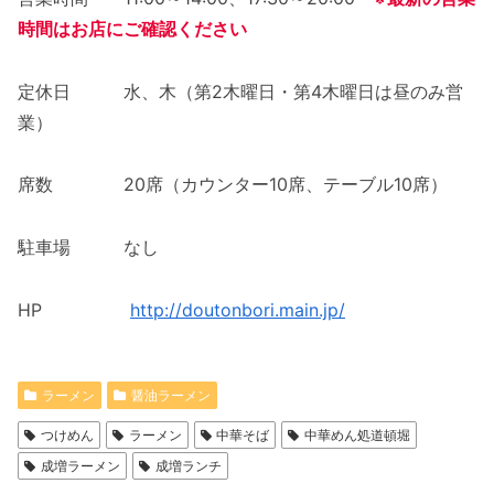
時間はお店にご確認ください
定休日 水、木（第2木曜日・第4木曜日は昼のみ営
業）
席数 20席（カウンター10席、テーブル10席）
駐車場 なし
HP
http://doutonbori.main.jp/
ラーメン
醤油ラーメン
つけめん
ラーメン
中華そば
中華めん処道頓堀
成増ラーメン
成増ランチ