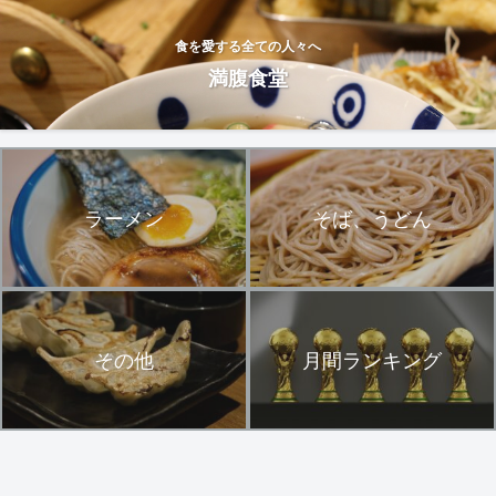
食を愛する全ての人々へ
満腹食堂
ラーメン
そば、うどん
その他
月間ランキング