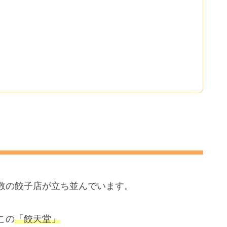
数の餃子店が立ち並んでいます。
この
「餃天堂」