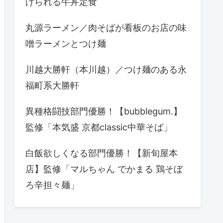
げられる牛丼定食
丸源ラーメン／肉そばが看板のお店の味
噌ラーメンとつけ麺
川越大勝軒（本川越）／つけ麺のある永
福町系大勝軒
異種格闘技部門優勝！【bubblegum.】
監修「本気盛 京都classic中華そば」
白飯欲しくなる部門優勝！【新旬屋本
店】監修「マルちゃん でかまる 鶏そぼ
ろ辛担々麺」