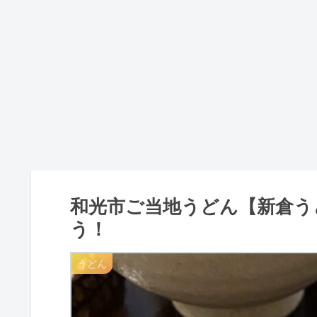
和光市ご当地うどん【新倉う
う！
うどん